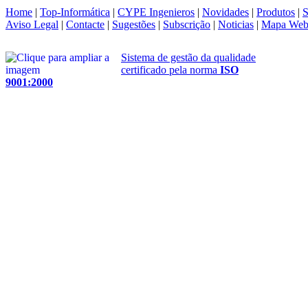
Home
|
Top-Informática
|
CYPE Ingenieros
|
Novidades
|
Produtos
|
S
Aviso Legal
|
Contacte
|
Sugestões
|
Subscrição
|
Noticias
|
Mapa We
Sistema de gestão da qualidade
certificado pela norma
ISO
9001:2000